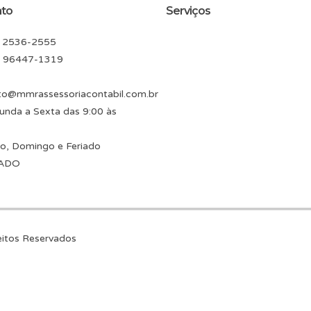
solid” size=”small” hover_type=”” target=”_self” icon_pack=””
ato
Serviços
ssoriacontabil.com.br/contato/” background_color=”#075085″ ho
hover_bo
 2536-2555
) 96447-1319
to@mmrassessoriacontabil.com.br
nda a Sexta das 9:00 às
o, Domingo e Feriado
ADO
eitos Reservados