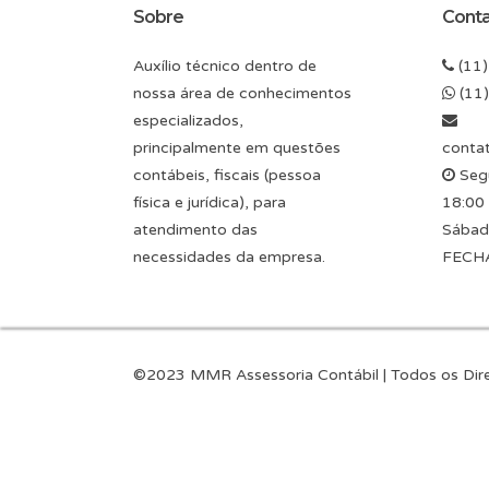
[mkd_button type=”
Sobre
Cont
link=”https://mmrasse
Auxílio técnico dentro de
(11)
nossa área de conhecimentos
(11
especializados,
principalmente em questões
conta
contábeis, fiscais (pessoa
Segu
física e jurídica), para
18:00
atendimento das
Sábad
necessidades da empresa.
FECH
©2023 MMR Assessoria Contábil | Todos os Dir