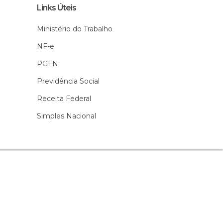
 font_weight=”” text=”FALAR COM ESPECIALISTA”
Links Úteis
ver_background_color=”#013243″ margin=”auto”
Ministério do Trabalho
rder_color=”#540c6f” border_color=”#540c6f”]
NF-e
PGFN
Previdência Social
Receita Federal
Simples Nacional